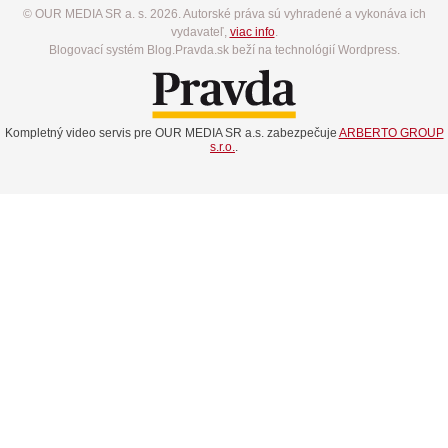
© OUR MEDIA SR a. s. 2026. Autorské práva sú vyhradené a vykonáva ich
vydavateľ,
viac info
.
Blogovací systém Blog.Pravda.sk beží na technológií Wordpress.
Kompletný video servis pre OUR MEDIA SR a.s. zabezpečuje
ARBERTO GROUP
s.r.o.
.