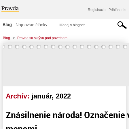
Registrácia
Prihlásenie
Blog
Najnovšie články
Najčítanejšie články
Blog
>
Pravda sa skrýva pod povrchom
Najkomentovanejšie články
>
Znásilnenie národa! Označenie vecí pravými menami
Zoznam blogov
Komerčné blogy
Archív:
január, 2022
Znásilnenie národa! Označenie 
menami