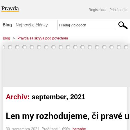
Registrácia
Prihlásenie
Blog
Najnovšie články
Najčítanejšie články
Blog
>
Pravda sa skrýva pod povrchom
Najkomentovanejšie články
Zoznam blogov
Komerčné blogy
Archív:
september, 2021
Len my rozhodujeme, či pravé u
30. septembra 2021, Prečítané 1 696x,
betsabe