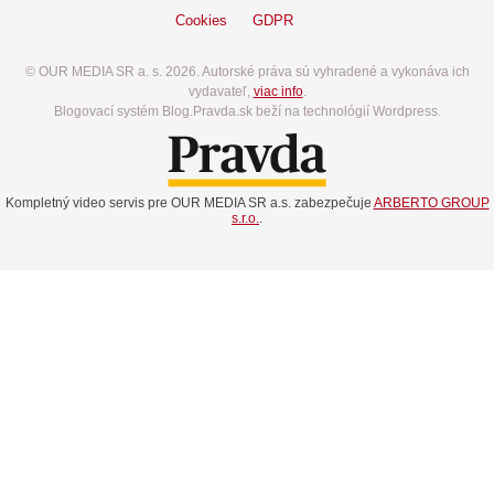
Cookies
GDPR
© OUR MEDIA SR a. s. 2026. Autorské práva sú vyhradené a vykonáva ich
vydavateľ,
viac info
.
Blogovací systém Blog.Pravda.sk beží na technológií Wordpress.
Kompletný video servis pre OUR MEDIA SR a.s. zabezpečuje
ARBERTO GROUP
s.r.o.
.