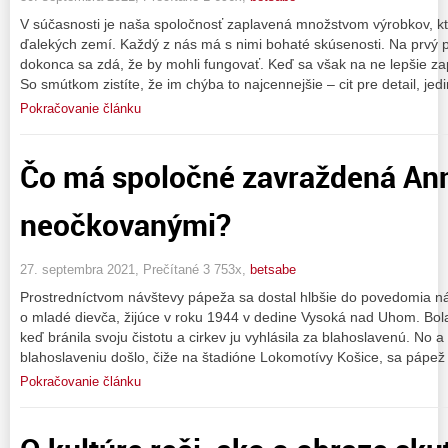
V súčasnosti je naša spoločnosť zaplavená množstvom výrobkov, k
ďalekých zemí. Každý z nás má s nimi bohaté skúsenosti. Na prvý p
dokonca sa zdá, že by mohli fungovať. Keď sa však na ne lepšie z
So smútkom zistíte, že im chýba to najcennejšie – cit pre detail, jed
Pokračovanie článku
Čo má spoločné zavraždená Ann
neočkovanými?
27. septembra 2021, Prečítané 3 753x,
betsabe
Prostredníctvom návštevy pápeža sa dostal hlbšie do povedomia ná
o mladé dievča, žijúce v roku 1944 v dedine Vysoká nad Uhom. Bol
keď bránila svoju čistotu a cirkev ju vyhlásila za blahoslavenú. No a
blahoslaveniu došlo, čiže na štadióne Lokomotívy Košice, sa pápež 
Pokračovanie článku