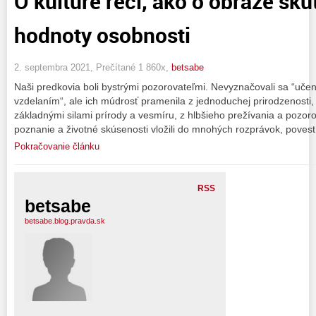
O kultúre reči, ako o obraze sku
hodnoty osobnosti
2. septembra 2021, Prečítané 1 860x,
betsabe
Naši predkovia boli bystrými pozorovateľmi. Nevyznačovali sa “uče
vzdelaním“, ale ich múdrosť pramenila z jednoduchej prirodzenosti
základnými silami prírody a vesmíru, z hlbšieho prežívania a pozor
poznanie a životné skúsenosti vložili do mnohých rozprávok, povestí
Pokračovanie článku
RSS
betsabe
betsabe.blog.pravda.sk