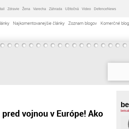
tail
Zdravie
Žena
Varecha
Záhrada
Užitočná
Video
DefenceNews
lánky
Najkomentovanejšie články
Zoznam blogov
Komerčné blog
be
 pred vojnou v Európe! Ako
betsa