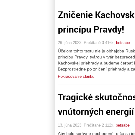
Zničenie Kachovske
princípu Pravdy!
26. júna 2023, Prečítané 3 416x,
betsabe
Účelom tohto textu nie je obhajoba Rus
princípu Pravdy, tvárou v tvár bezpreced
Kachovskej priehrady a budeme čerpať i
Bezprostredne po zničení priehrady a z
Pokračovanie článku
Tragické skutočnos
vnútorných energií
13. júna 2023, Prečítané 2 112x,
betsabe
Aby bolo správne pochopené, o čo sa je