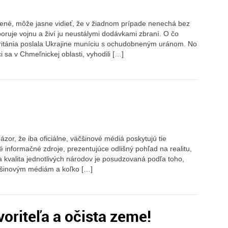
orené, môže jasne vidieť, že v žiadnom prípade nenechá bez
oruje vojnu a živí ju neustálymi dodávkami zbraní. O čo
Británia poslala Ukrajine muníciu s ochudobneným uránom. No
 sa v Chmeľnickej oblasti, vyhodili […]
zor, že iba oficiálne, väčšinové médiá poskytujú tie
é informačné zdroje, prezentujúce odlišný pohľad na realitu,
kvalita jednotlivých národov je posudzovaná podľa toho,
äčšinovým médiám a koľko […]
voriteľa a očista zeme!