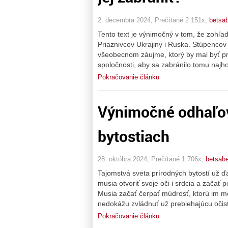
2. decembra 2024, Prečítané 2 151x,
betsa
Tento text je výnimočný v tom, že zohľad
Priaznivcov Ukrajiny i Ruska. Stúpencov
všeobecnom záujme, ktorý by mal byť p
spoločnosti, aby sa zabránilo tomu najho
Pokračovanie článku
Výnimočné odhaľov
bytostiach
28. októbra 2024, Prečítané 1 706x,
betsab
Tajomstvá sveta prírodných bytostí už 
musia otvoriť svoje oči i srdcia a začať
Musia začať čerpať múdrosť, ktorú im mô
nedokážu zvládnuť už prebiehajúcu oči
Pokračovanie článku