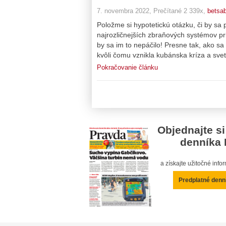
7. novembra 2022, Prečítané 2 339x,
betsa
Položme si hypotetickú otázku, či by 
najrozličnejších zbraňových systémov pr
by sa im to nepáčilo! Presne tak, ako sa
kvôli čomu vznikla kubánska kríza a svet 
Pokračovanie článku
Objednajte si
denníka 
a získajte užitočné inf
Predplatné denn