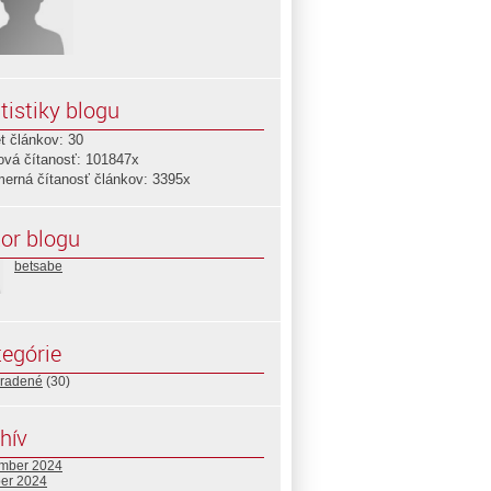
tistiky blogu
t článkov: 30
ová čítanosť: 101847x
merná čítanosť článkov: 3395x
or blogu
betsabe
egórie
radené
(30)
hív
mber 2024
ber 2024