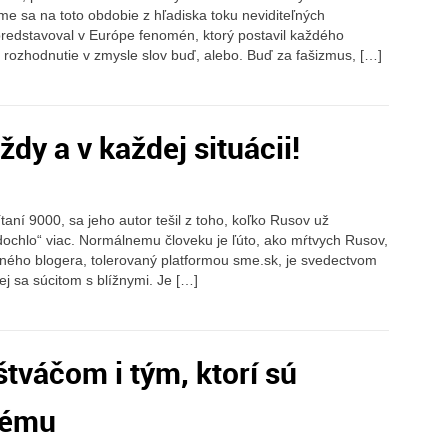
rime sa na toto obdobie z hľadiska toku neviditeľných
redstavoval v Európe fenomén, ktorý postavil každého
 rozhodnutie v zmysle slov buď, alebo. Buď za fašizmus, […]
dy a v každej situácii!
aní 9000, sa jeho autor tešil z toho, koľko Rusov už
zdochlo“ viac. Normálnemu človeku je ľúto, ako mŕtvych Rusov,
aného blogera, tolerovaný platformou sme.sk, je svedectvom
ej sa súcitom s blížnymi. Je […]
tváčom i tým, ktorí sú
kému