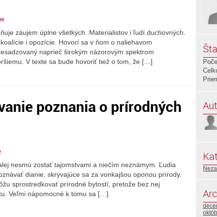
be
ňuje záujem úplne všetkých. Materialistov i ľudí duchovných.
 koalície i opozície. Hovorí sa v ňom o naliehavom
Šta
resadzovaný naprieč širokým názorovým spektrom
ršiemu. V texte sa bude hovoriť tiež o tom, že […]
Poče
Celk
Prie
anie poznania o prírodných
Aut
e
Kat
ďalej nesmú zostať tajomstvami a niečím neznámym. Ľudia
Neza
 poznávať dianie, skrývajúce sa za vonkajšou oponou prírody.
žu sprostredkovať prírodné bytostí, pretože bez nej
Arc
stu. Veľmi nápomocné k tomu sa […]
dece
októ