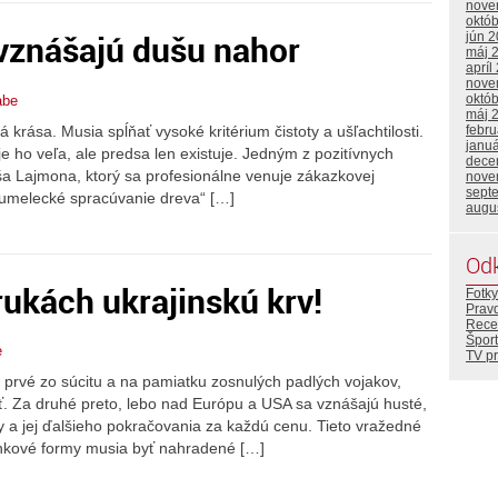
nove
októ
vznášajú dušu nahor
jún 
máj 
apríl
nove
októ
abe
máj 
 krása. Musia spĺňať vysoké kritérium čistoty a ušľachtilosti.
febr
janu
je ho veľa, ale predsa len existuje. Jedným z pozitívnych
dece
ša Lajmona, ktorý sa profesionálne venuje zákazkovej
nove
sept
 umelecké spracúvanie dreva“ […]
augu
Od
rukách ukrajinskú krv!
Fotky
Prav
Rece
Šport
e
TV p
a prvé zo súcitu a na pamiatku zosnulých padlých vojakov,
ť. Za druhé preto, lebo nad Európu a USA sa vznášajú husté,
 a jej ďalšieho pokračovania za každú cenu. Tieto vražedné
enkové formy musia byť nahradené […]