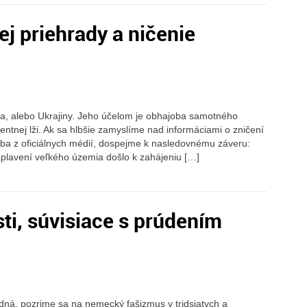
j priehrady a ničenie
ka, alebo Ukrajiny. Jeho účelom je obhajoba samotného
entnej lži. Ak sa hlbšie zamyslíme nad informáciami o zničení
ba z oficiálnych médií, dospejme k nasledovnému záveru:
aplavení veľkého územia došlo k zahájeniu […]
ti, súvisiace s prúdením
dná, pozrime sa na nemecký fašizmus v tridsiatych a