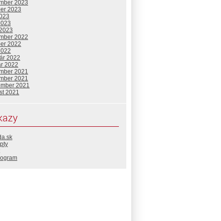
mber 2023
ber 2023
2023
2023
 2023
mber 2022
ber 2022
2022
uár 2022
ár 2022
mber 2021
mber 2021
ember 2021
st 2021
kazy
da.sk
pty
rogram