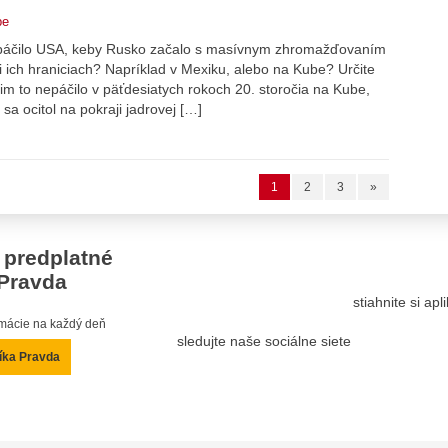
be
sa páčilo USA, keby Rusko začalo s masívnym zhromažďovaním
i ich hraniciach? Napríklad v Mexiku, alebo na Kube? Určite
 im to nepáčilo v päťdesiatych rokoch 20. storočia na Kube,
sa ocitol na pokraji jadrovej […]
1
2
3
»
 predplatné
Pravda
stiahnite si ap
ormácie na každý deň
sledujte naše sociálne siete
íka Pravda