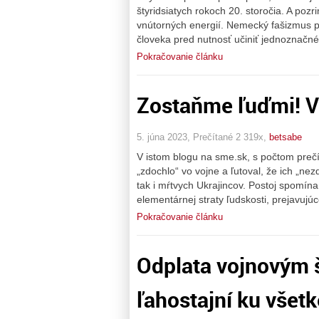
štyridsiatych rokoch 20. storočia. A poz
vnútorných energií. Nemecký fašizmus p
človeka pred nutnosť učiniť jednoznačné
Pokračovanie článku
Zostaňme ľuďmi! Vž
5. júna 2023, Prečítané 2 319x,
betsabe
V istom blogu na sme.sk, s počtom prečít
„zdochlo“ vo vojne a ľutoval, že ich „ne
tak i mŕtvych Ukrajincov. Postoj spomín
elementárnej straty ľudskosti, prejavujúc
Pokračovanie článku
Odplata vojnovým š
ľahostajní ku všet