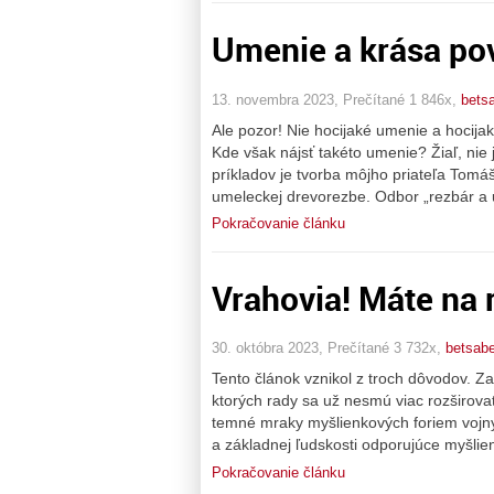
Umenie a krása po
13. novembra 2023, Prečítané 1 846x,
bets
Ale pozor! Nie hocijaké umenie a hocijaká
Kde však nájsť takéto umenie? Žiaľ, nie 
príkladov je tvorba môjho priateľa Tomá
umeleckej drevorezbe. Odbor „rezbár a
Pokračovanie článku
Vrahovia! Máte na 
30. októbra 2023, Prečítané 3 732x,
betsab
Tento článok vznikol z troch dôvodov. Z
ktorých rady sa už nesmú viac rozširova
temné mraky myšlienkových foriem vojny
a základnej ľudskosti odporujúce myšli
Pokračovanie článku