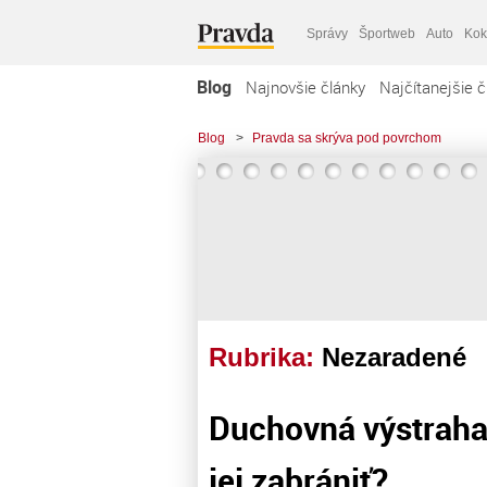
Správy
Športweb
Auto
Kok
Blog
Najnovšie články
Najčítanejšie č
Blog
>
Pravda sa skrýva pod povrchom
Rubrika:
Nezaradené
Duchovná výstraha
jej zabrániť?