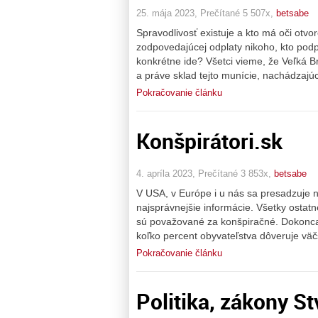
25. mája 2023, Prečítané 5 507x,
betsabe
Spravodlivosť existuje a kto má oči otv
zodpovedajúcej odplaty nikoho, kto podp
konkrétne ide? Všetci vieme, že Veľká 
a práve sklad tejto munície, nachádzajúci
Pokračovanie článku
Konšpirátori.sk
4. apríla 2023, Prečítané 3 853x,
betsabe
V USA, v Európe i u nás sa presadzuje ná
najsprávnejšie informácie. Všetky ostatn
sú považované za konšpiračné. Dokonca 
koľko percent obyvateľstva dôveruje v
Pokračovanie článku
Politika, zákony St