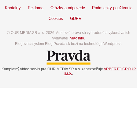
Kontakty
Reklama
Otázky a odpovede
Podmienky používania
Cookies
GDPR
© OUR MEDIA SR a. s. 2026. Autorské práva sú vyhradené a vykonáva ich
vydavateľ,
viac info
.
Blogovací systém Blog.Pravda.sk beží na technológií Wordpress.
Kompletný video servis pre OUR MEDIA SR a.s. zabezpečuje
ARBERTO GROUP
s.r.o.
.