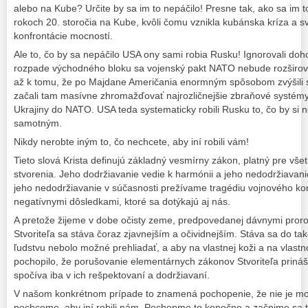
alebo na Kube? Určite by sa im to nepáčilo! Presne tak, ako sa im t
rokoch 20. storočia na Kube, kvôli čomu vznikla kubánska kríza a sve
konfrontácie mocností.
Ale to, čo by sa nepáčilo USA ony sami robia Rusku! Ignorovali d
rozpade východného bloku sa vojenský pakt NATO nebude rozširova
až k tomu, že po Majdane Američania enormným spôsobom zvýšili s
začali tam masívne zhromažďovať najrozličnejšie zbraňové systémy, 
Ukrajiny do NATO. USA teda systematicky robili Rusku to, čo by si nep
samotným.
Nikdy nerobte iným to, čo nechcete, aby iní robili vám!
Tieto slová Krista definujú základný vesmírny zákon, platný pre vš
stvorenia. Jeho dodržiavanie vedie k harmónii a jeho nedodržiavanie
jeho nedodržiavanie v súčasnosti prežívame tragédiu vojnového kon
negatívnymi dôsledkami, ktoré sa dotýkajú aj nás.
A pretože žijeme v dobe očisty zeme, predpovedanej dávnymi pror
Stvoriteľa sa stáva čoraz zjavnejším a očividnejším. Stáva sa do tak
ľudstvu nebolo možné prehliadať, a aby na vlastnej koži a na vlas
pochopilo, že porušovanie elementárnych zákonov Stvoriteľa prináša
spočíva iba v ich rešpektovaní a dodržiavaní.
V našom konkrétnom prípade to znamená pochopenie, že nie je mož
nechceme, aby iní robili nám. Pochopme to konečne a začnime sa tý