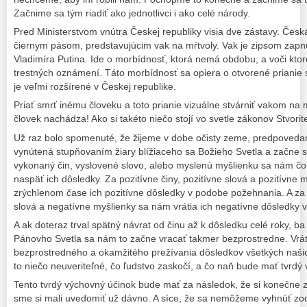
Začnime sa tým riadiť ako jednotlivci i ako celé národy.
Pred Ministerstvom vnútra Českej republiky visia dve zástavy. Česk
čiernym pásom, predstavujúcim vak na mŕtvoly. Vak je zipsom zapnu
Vladimíra Putina. Ide o morbídnosť, ktorá nemá obdobu, a voči ktor
trestných oznámení. Táto morbídnosť sa opiera o otvorené prianie sm
je veľmi rozšírené v Českej republike.
Priať smrť inému človeku a toto prianie vizuálne stvárniť vakom na 
človek nachádza! Ako si takéto niečo stojí vo svetle zákonov Stvorit
Už raz bolo spomenuté, že žijeme v dobe očisty zeme, predpovedan
vynútená stupňovaním žiary blížiaceho sa Božieho Svetla a začne s
vykonaný čin, vyslovené slovo, alebo myslenú myšlienku sa nám čor
naspäť ich dôsledky. Za pozitívne činy, pozitívne slová a pozitívne 
zrýchlenom čase ich pozitívne dôsledky v podobe požehnania. A za
slová a negatívne myšlienky sa nám vrátia ich negatívne dôsledky 
A ak doteraz trval spätný návrat od činu až k dôsledku celé roky, ba 
Pánovho Svetla sa nám to začne vracať takmer bezprostredne. Vrát
bezprostredného a okamžitého prežívania dôsledkov všetkých našic
to niečo neuveriteľné, čo ľudstvo zaskočí, a čo naň bude mať tvrdý
Tento tvrdý výchovný účinok bude mať za následok, že si konečne
sme si mali uvedomiť už dávno. A síce, že sa nemôžeme vyhnúť zod