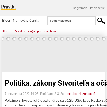
Registrácia
Prihlásenie
Blog
Najnovšie články
Najčítanejšie články
Blog
>
Pravda sa skrýva pod povrchom
Najkomentovanejšie články
>
Politika, zákony Stvoriteľa a očista zeme!
Zoznam blogov
Komerčné blogy
Politika, zákony Stvoriteľa a oč
7. novembra 2022 14:07
, Prečítané 2 342x,
betsabe
,
Nezaradené
Položme si hypotetickú otázku, či by sa páčilo USA, keby Rusko z
zhromažďovaním najrozličnejších zbraňových systémov pri ich hran