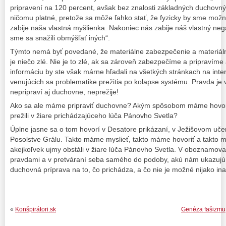
pripravení na 120 percent, avšak bez znalosti základných duchovn
ničomu platné, pretože sa môže ľahko stať, že fyzicky by sme možno
zabije naša vlastná myšlienka. Nakoniec nás zabije náš vlastný ne
sme sa snažili obmýšľať iných“.
Týmto nemá byť povedané, že materiálne zabezpečenie a materiálna
je niečo zlé. Nie je to zlé, ak sa zároveň zabezpečíme a pripravíme
informáciu by ste však márne hľadali na všetkých stránkach na inte
venujúcich sa problematike prežitia po kolapse systému. Pravda je 
nepripraví aj duchovne, neprežije!
Ako sa ale máme pripraviť duchovne? Akým spôsobom máme hovoriť
prežili v žiare prichádzajúceho lúča Pánovho Svetla?
Úplne jasne sa o tom hovorí v Desatore prikázaní, v Ježišovom uč
Posolstve Grálu. Takto máme myslieť, takto máme hovoriť a takto
akejkoľvek ujmy obstáli v žiare lúča Pánovho Svetla. V oboznamova
pravdami a v pretváraní seba samého do podoby, akú nám ukazujú
duchovná príprava na to, čo prichádza, a čo nie je možné nijako ina
«
Konšpirátori.sk
Genéza fašizmu,