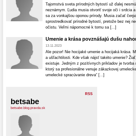
Tajomstvá sveta prírodných bytostí už ďalej nesmú
neznámym. Ľudia musia otvoriť svoje oči i srdcia a
sa za vonkajšou oponou prírody. Musia začať čerp
sprostredkovať prírodné bytostí, pretože bez nej n
očistu. Veľmi nápomocné k tomu sa [...]
Umenie a krása povznášajú dušu naho
13.11.2023
Ale pozor! Nie hocijaké umenie a hocijaká krása. M
a ušľachtilosti. Kde však nájsť takéto umenie? Žiaľ,
existuje. Jedným z pozitívnych príkladov je tvorb
ktorý sa profesionálne venuje zákazkovej umelecke
umelecké spracúvanie dreva“ [...]
RSS
betsabe
betsabe.blog.pravda.sk