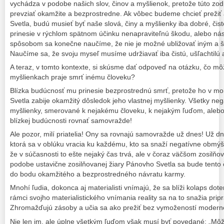
vychádza v podobe našich slov, činov a myšlienok, pretože túto 
prevziať okamžite a bezprostredne. Ak vôbec budeme chcieť prežiť 
Svetla, budú musieť byť naše slová, činy a myšlienky iba dobré, či
prinesie v rýchlom spätnom účinku nenapraviteľnú škodu, alebo nás
spôsobom sa konečne naučíme, že nie je možné ubližovať iným a špi
Naučíme sa, že svoju myseľ musíme udržiavať iba čistú, ušľachtilú 
A teraz, v tomto kontexte, si skúsme dať odpoveď na otázku, čo môž
myšlienkach praje smrť inému človeku?
Blízka budúcnosť mu prinesie bezprostrednú smrť, pretože ho v mo
Svetla zabije okamžitý dôsledok jeho vlastnej myšlienky. Všetky ne
myšlienky, smerované k nejakému človeku, k nejakým ľuďom, aleb
blízkej budúcnosti rovnať samovražde!
Ale pozor, milí priatelia! Ony sa rovnajú samovražde už dnes! Už d
ktorá sa v oblúku vracia ku každému, kto sa snaží negatívne obmýšľ
že v súčasnosti to ešte nejaký čas trvá, ale v čoraz väčšom zosilňo
podobe ustavične zosilňovanej žiary Pánovho Svetla sa bude tento č
do bodu okamžitého a bezprostredného návratu karmy.
Mnohí ľudia, dokonca aj materialisti vnímajú, že sa blíži kolaps dot
rámci svojho materialistického vnímania reality sa na to snažia pri
Zhromažďujú zásoby a učia sa ako prežiť bez vymožeností modernej 
Nie len im, ale úplne všetkým ľuďom však musí byť povedané: „Môž