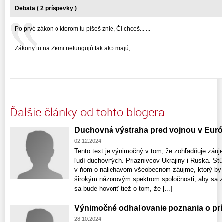
Debata ( 2 príspevky )
Po prvé zákon o ktorom tu píšeš znie, Či chceš... ...
Zákony tu na Zemi nefungujú tak ako majú,... ...
Ďalšie články od tohto blogera
Duchovná výstraha pred vojnou v Európ
02.12.2024
Tento text je výnimočný v tom, že zohľadňuje záuje
ľudí duchovných. Priaznivcov Ukrajiny i Ruska. Stú
v ňom o naliehavom všeobecnom záujme, ktorý by 
širokým názorovým spektrom spoločnosti, aby sa z
sa bude hovoriť tiež o tom, že [...]
Výnimočné odhaľovanie poznania o prí
28.10.2024